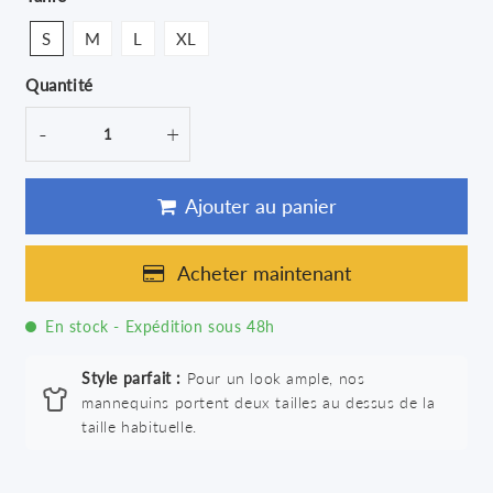
S
M
L
XL
Quantité
-
+
Ajouter au panier
Acheter maintenant
En stock - Expédition sous 48h
Style parfait :
Pour un look ample, nos
mannequins portent deux tailles au dessus de la
taille habituelle.