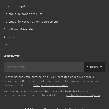
Mentions Légales
Politique de confidentialité
Politique de Retour et Remboursement
Conditions Générales
À Propos
FAQ
Newsletter
E-
S'inscrire
mail
En renseignant votre adresse email, vous acceptez de recevoir chaque
semaine nos offres commerciales par courrier électronique et vous prenez
connaissance de notre
Politique de confidentialité
.
Vous pouvez vous désinscrire à tout moment à l'aide des liens de
désinscription ou en nous contactant à l'adresse
contact@veste-teddy.com
.