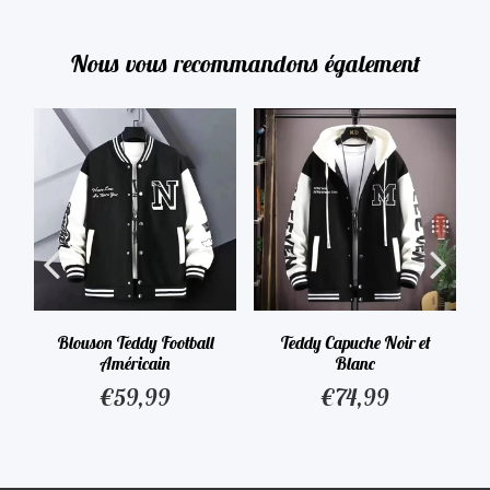
Nous vous recommandons également
Blouson Teddy Football
Teddy Capuche Noir et
Américain
Blanc
€59,99
€74,99
90
€59,99
€74,99
Prix
Prix
régulier
régulier