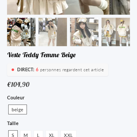
Veste Teddy Femme Beige
DIRECT:
6
personnes regardent cet article
€104,90
€104,90
Unit
Couleur
price
beige
Taille
S
M
L
XL
XXL