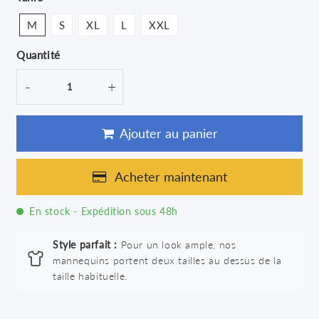
M
S
XL
L
XXL
Quantité
-
+
Ajouter au panier
Acheter maintenant
En stock - Expédition sous 48h
Style parfait :
Pour un look ample, nos
mannequins portent deux tailles au dessus de la
taille habituelle.