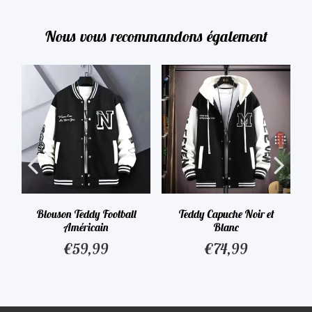
Nous vous recommandons également
Blouson Teddy Football
Teddy Capuche Noir et
Américain
Blanc
€59,99
€74,99
90
€59,99
€74,99
Prix
Prix
régulier
régulier