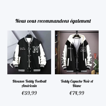
Nous vous recommandons également
Blouson Teddy Football
Teddy Capuche Noir et
Américain
Blanc
€59,99
€74,99
90
€59,99
€74,99
Prix
Prix
régulier
régulier