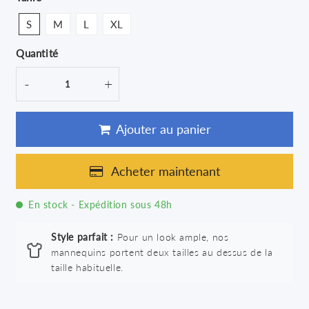
S
M
L
XL
Quantité
-
+
Ajouter au panier
Acheter maintenant
En stock - Expédition sous 48h
Style parfait :
Pour un look ample, nos
mannequins portent deux tailles au dessus de la
taille habituelle.