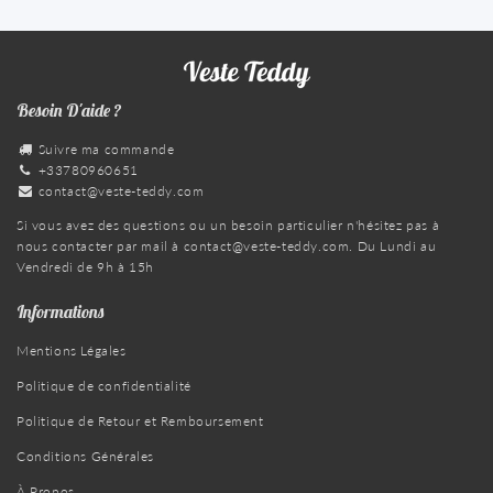
Besoin D'aide ?
Suivre ma commande
+33780960651
contact@veste-teddy.com
Si vous avez des questions ou un besoin particulier n'hésitez pas à
nous contacter par mail à
contact@veste-teddy.com
. Du Lundi au
Vendredi de 9h à 15h
Informations
Mentions Légales
Politique de confidentialité
Politique de Retour et Remboursement
Conditions Générales
À Propos