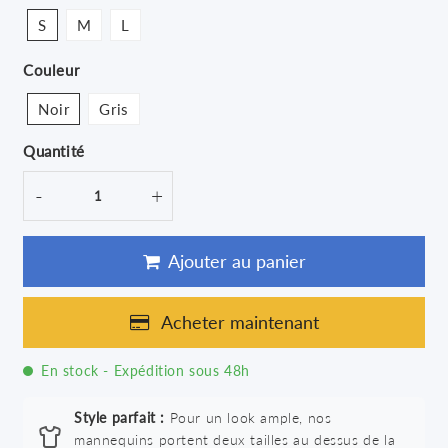
S
M
L
Couleur
Noir
Gris
Quantité
-
+
Ajouter au panier
Acheter maintenant
En stock - Expédition sous 48h
Style parfait :
Pour un look ample, nos
mannequins portent deux tailles au dessus de la