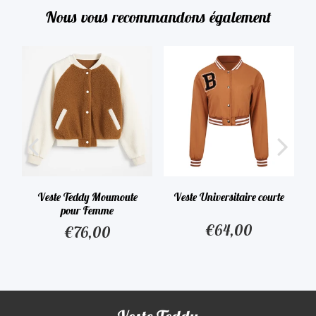
Nous vous recommandons également
Veste Teddy Moumoute
Veste Universitaire courte
pour Femme
€64,00
€76,00
€64,00
Prix
,00
€76,00
Prix
régulier
régulier