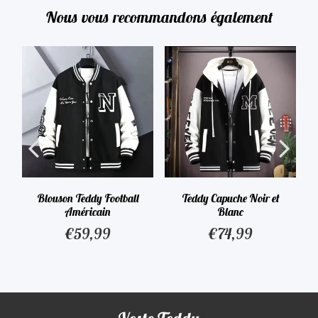
Nous vous recommandons également
Blouson Teddy Football
Teddy Capuche Noir et
Américain
Blanc
€59,99
€74,99
90
€59,99
€74,99
Prix
Prix
régulier
régulier