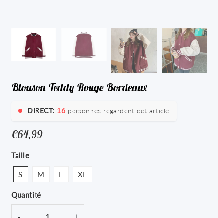
Blouson Teddy Rouge Bordeaux
DIRECT:
16
personnes regardent cet article
€64,99
€64,99
Unit
Taille
price
S
M
L
XL
Quantité
-
+